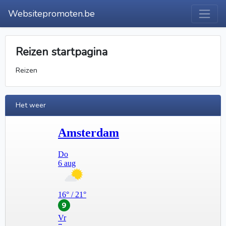
Websitepromoten.be
Reizen startpagina
Reizen
Het weer